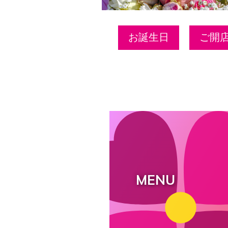
お誕生日
ご開
MENU