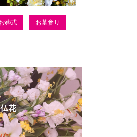
お葬式
お墓参り
仏花