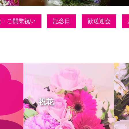
店・ご開業祝い
記念日
歓送迎会
祝花